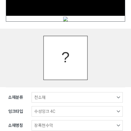
소재분류
잉크타입
소재명칭