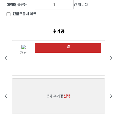
데이터 종류는
건 입니다.
긴급주문시 체크
후가공
열
재단
2차 후가공
선택