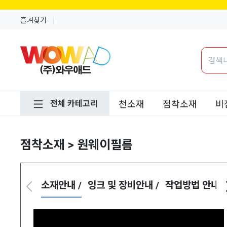
즐겨찾기
전체 카테고리
천소재
점착소재
비
점착소재 > 원웨이필름
소재안내 /
잉크 및 장비안내 /
작업방법 안내 /