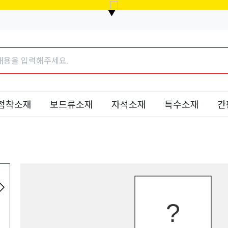
▼
점착소재
보드류소재
자석소재
특수소재
간
수량및건수 안내 /
모양커팅 안내/
데이터 양식