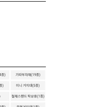
4종)
기타부자재(19종)
종)
미니 거치대(5종)
)
철재스탠드 탁상용(1종)