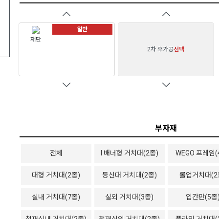
일반
재단
2차 후가공
선택
부자재
전체
I 배너형 거치대(2종)
WEGO 프레임(
대형 거치대(2종)
등신대 거치대(2종)
롤업거치대(2
실내 거치대(7종)
실외 거치대(3종)
입간판(5종