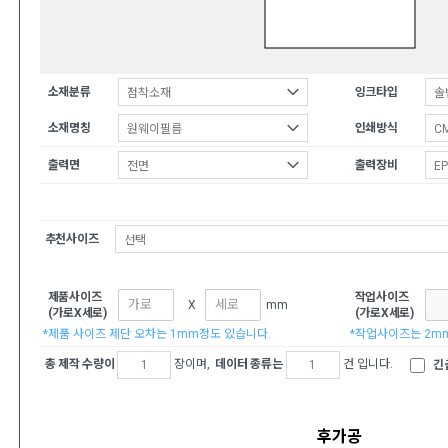
소재분류
잉크타입
소재명칭
인쇄방식
출력면
출력장비
추천사이즈
제품사이즈
작업사이즈
X
mm
(가로X세로)
(가로X세로)
*제품 사이즈 제단 오차는 1mm정도 있습니다.
*작업사이즈는 2m
총 제작 수량이
장이며,
데이터 종류는
건 입니다.
긴급
후가공