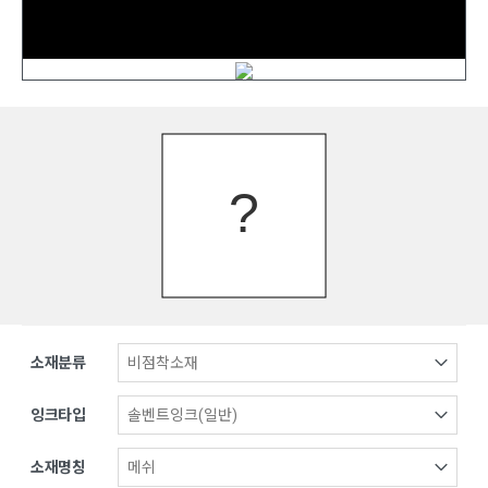
소재분류
잉크타입
소재명칭