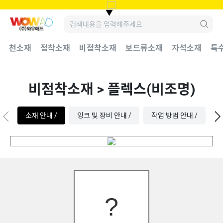
▼
천소재
점착소재
비점착소재
보드류소재
자석소재
특
비점착소재 > 플렉스(비조명)
소재 안내 /
잉크 및 장비 안내 /
작업 방법 안내 /
수