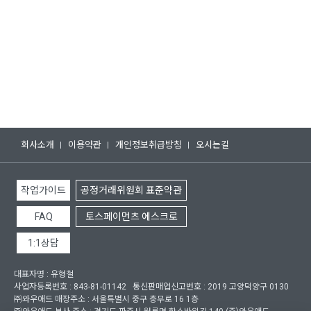
회사소개
이용약관
개인정보취급방침
오시는길
작업가이드
공정거래위원회 표준약관
FAQ
토스페이먼츠 에스크로
1:1상담
대표자명 :
유형철
사업자등록번호 :
843-81-01142
통신판매업신고번호 :
2019 고양덕양구 0130
㈜와우애드 매장주소 :
서울특별시 중구 충무로 16 1층