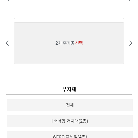
2차 후가공
선택
부자재
전체
I 배너형 거치대(2종)
WEGO 프레임(4종)