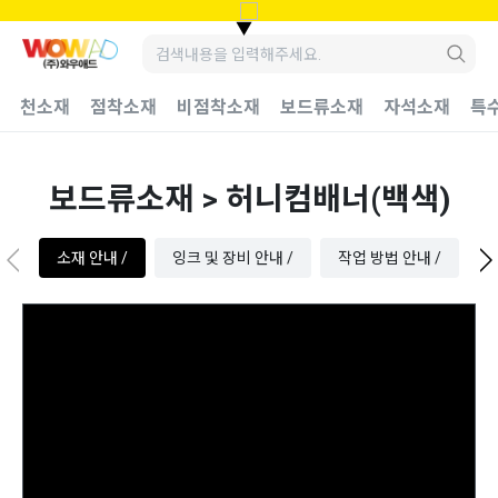
▼
천소재
점착소재
비점착소재
보드류소재
자석소재
특
보드류소재 > 허니컴배너(백색)
소재 안내 /
잉크 및 장비 안내 /
작업 방법 안내 /
수