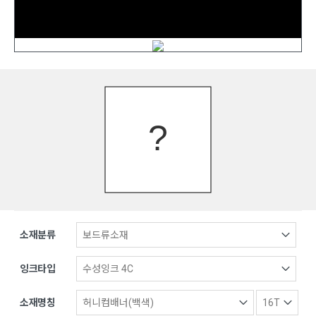
소재분류
잉크타입
소재명칭