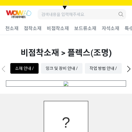
▼
천소재
점착소재
비점착소재
보드류소재
자석소재
특
비점착소재 > 플렉스(조명)
소재 안내 /
잉크 및 장비 안내 /
작업 방법 안내 /
수