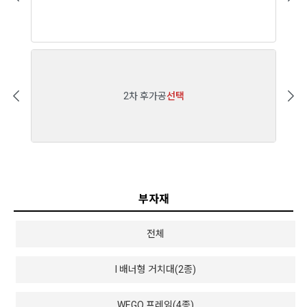
2차 후가공
선택
부자재
전체
I 배너형 거치대(2종)
WEGO 프레임(4종)