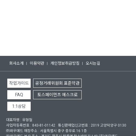
회사소개
이용약관
개인정보취급방침
오시는길
작업가이드
공정거래위원회 표준약관
FAQ
토스페이먼츠 에스크로
1:1상담
대표자명 :
유형철
사업자등록번호 :
843-81-01142
통신판매업신고번호 :
2019 고양덕양구 0130
㈜와우애드 매장주소 :
서울특별시 중구 충무로 16 1층