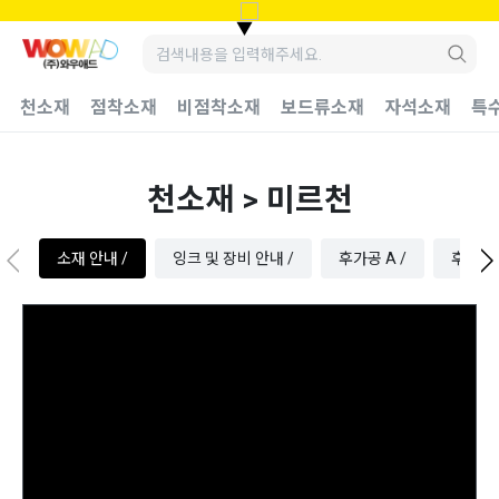
▼
천소재
점착소재
비점착소재
보드류소재
자석소재
특
천소재 > 미르천
소재 안내 /
잉크 및 장비 안내 /
후가공 A /
후가공 B