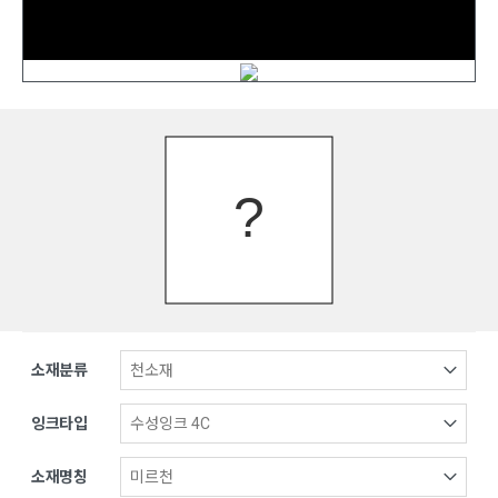
소재분류
잉크타입
소재명칭