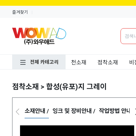
즐겨찾기
전체 카테고리
천소재
점착소재
비
점착소재 > 합성(유포)지 그레이
소재안내 /
잉크 및 장비안내 /
작업방법 안내 /