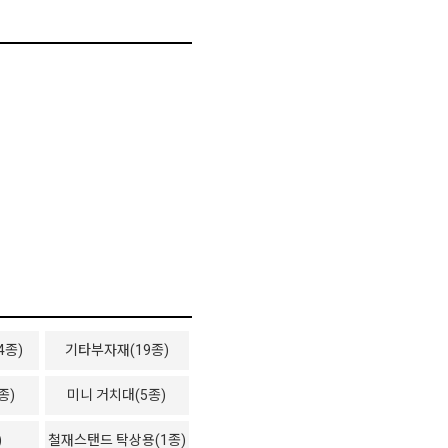
4종)
기타부자재(19종)
종)
미니 거치대(5종)
)
철재스탠드 탁상용(1종)