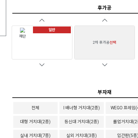
후가공
일반
재단
2차 후가공
선택
부자재
전체
I 배너형 거치대(2종)
WEGO 프레임(
대형 거치대(2종)
등신대 거치대(2종)
롤업거치대(2
실내 거치대(7종)
실외 거치대(3종)
입간판(5종