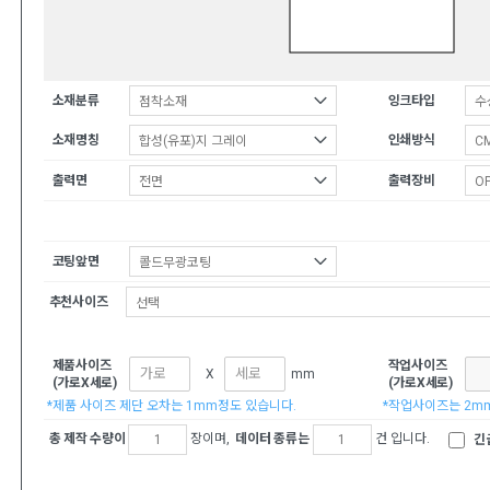
소재분류
잉크타입
소재명칭
인쇄방식
출력면
출력장비
코팅앞면
추천사이즈
제품사이즈
작업사이즈
X
mm
(가로X세로)
(가로X세로)
*제품 사이즈 제단 오차는 1mm정도 있습니다.
*작업사이즈는 2m
총 제작 수량이
장이며,
데이터 종류는
건 입니다.
긴급