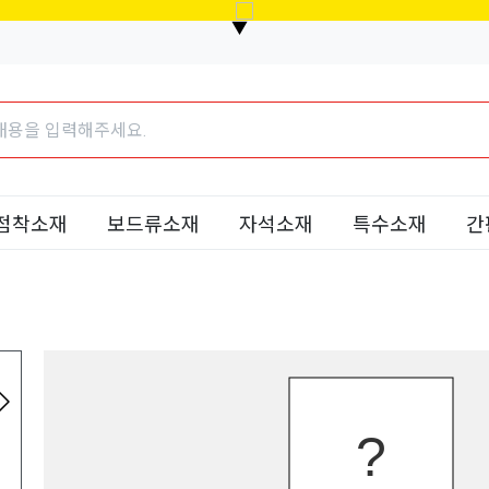
▼
점착소재
보드류소재
자석소재
특수소재
간
수량및건수 안내 /
모양커팅 안내 /
데이터 양식